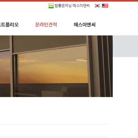
참좋은어닝 에스이앤씨
포트폴리오
온라인견적
에스이앤씨